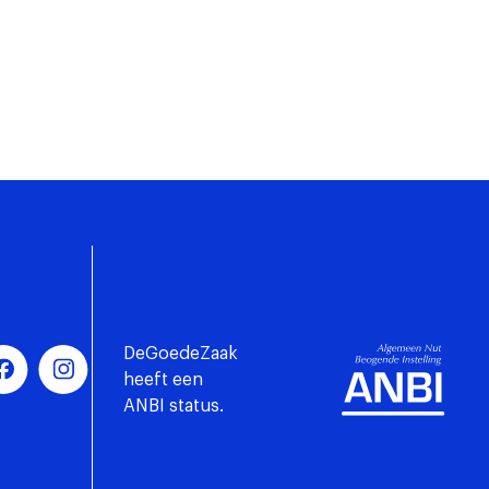
DeGoedeZaak
heeft een
ANBI status.