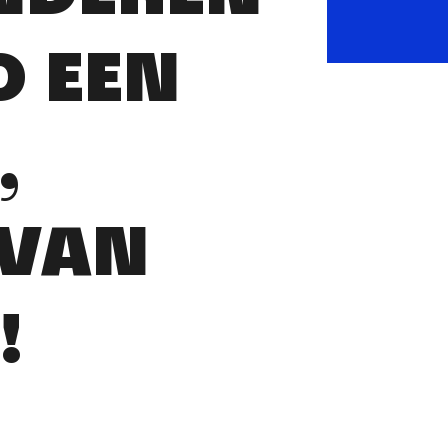
D EEN
,
 VAN
!