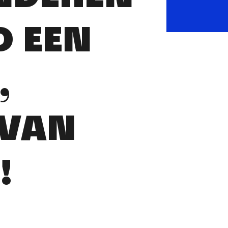
D EEN
,
 VAN
!