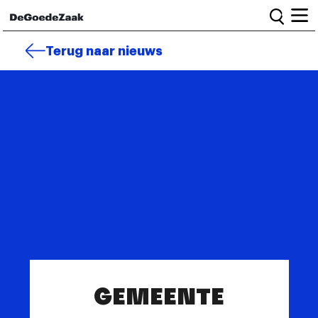
Home
Terug naar nieuws
Alle campagnes
Burgercampagnes
Toolkit voor petitiestarters
Start petitie
Nieuws
Wat we doen
Het team
Informatie en bestuur
GEMEENTE
Vacatures
Veelgestelde vragen