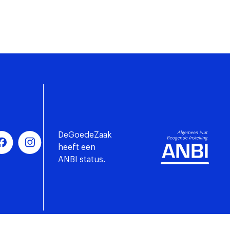
DeGoedeZaak
heeft een
ANBI status.