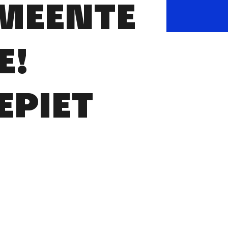
EMEENTE
E!
PIET