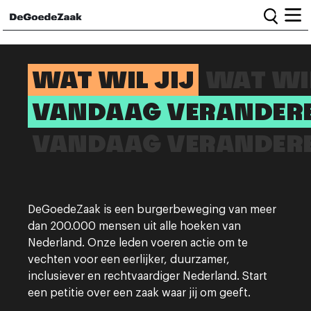
Home
WAT WIL JIJ
WAT WIL
VANDAAG VERANDER
Alle campagnes
Burgercampagnes
VANDAAG VERANDER
Toolkit voor petitiestarters
Start petitie
Nieuws
DeGoedeZaak is een burgerbeweging van meer
dan 200.000 mensen uit alle hoeken van
Nederland. Onze leden voeren actie om te
Wat we doen
vechten voor een eerlijker, duurzamer,
Het team
inclusiever en rechtvaardiger Nederland. Start
Informatie en bestuur
een petitie over een zaak waar jij om geeft.
Vacatures
Veelgestelde vragen