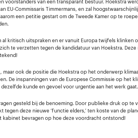
en voorstanders van een transparant bestuur.
Hoekstra
werd
an EU-Commissaris Timmermans, en zal hoogstwaarschijnlij
n daarom een petitie gestart om de Tweede Kamer op te roep
den.
h al kritisch uitspraken en er vanuit Europa twijfels klinke
ich te verzetten tegen de kandidatuur van
Hoekstra
. Deze
tekend!
, maar ook de positie die
Hoekstra
op het onderwerp klimaa
en. De inspanningen van de Europese Commissie op het kl
 dezelfde kunde en gevoel voor urgentie aan het werk gaat.
agen gesteld bij de benoeming. Door publieke druk op te v
t tegen deze nieuwe ‘functie elders,’ ten koste van de pla
t kabinet bevragen op hoe deze voordracht ontstond!