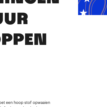
UUR
OPPEN
oet een hoop stof opwaaien