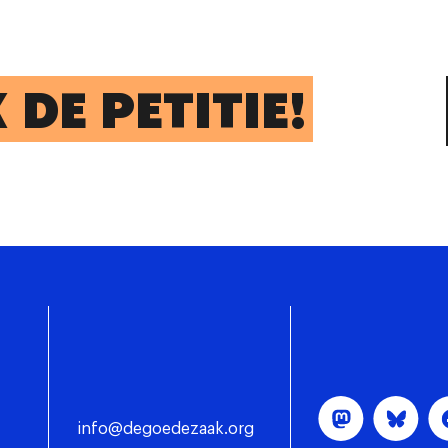
DE PETITIE!
info@degoedezaak.org