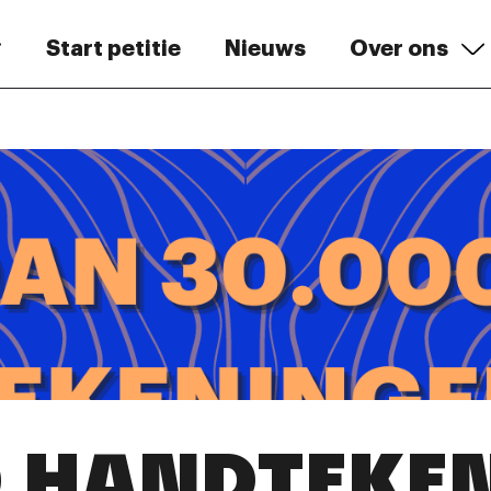
Start petitie
Nieuws
Over ons
0 HANDTEKE