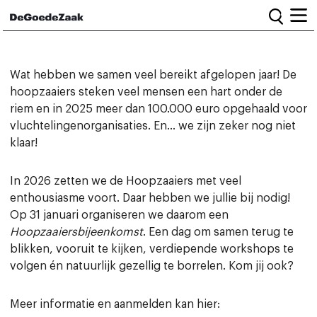
Home
Wat hebben we samen veel bereikt afgelopen jaar! De
hoopzaaiers steken veel mensen een hart onder de
riem en in 2025 meer dan 100.000 euro opgehaald voor
Alle campagnes
vluchtelingenorganisaties. En… we zijn zeker nog niet
Burgercampagnes
Toolkit voor petitiestarters
klaar!
In 2026 zetten we de Hoopzaaiers met veel
Start petitie
enthousiasme voort. Daar hebben we jullie bij nodig!
Nieuws
Op 31 januari organiseren we daarom een
Hoopzaaiersbijeenkomst
. Een dag om samen terug te
blikken, vooruit te kijken, verdiepende workshops te
Wat we doen
volgen én natuurlijk gezellig te borrelen. Kom jij ook?
Het team
Informatie en bestuur
Vacatures
Meer informatie en aanmelden kan hier:
Veelgestelde vragen