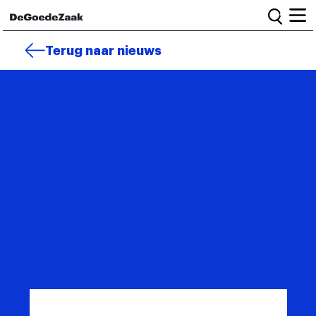
Home
Terug naar nieuws
Alle campagnes
Burgercampagnes
Toolkit voor petitiestarters
Start petitie
Nieuws
Wat we doen
Het team
Informatie en bestuur
Vacatures
Veelgestelde vragen