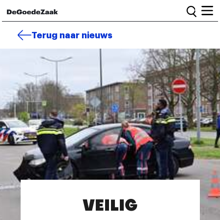
Home
Terug naar nieuws
Alle campagnes
Burgercampagnes
Toolkit voor petitiestarters
Start petitie
Nieuws
Wat we doen
Het team
Informatie en bestuur
VEILIG
Vacatures
Veelgestelde vragen