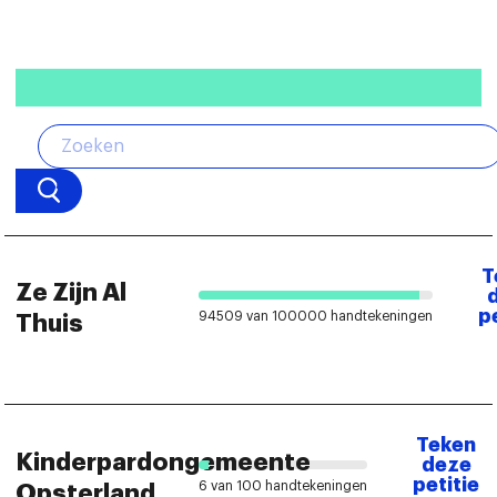
Contact
T
Ze Zijn Al
p
94509 van 100000 handtekeningen
Thuis
Teken
Kinderpardongemeente
deze
petitie
6 van 100 handtekeningen
Opsterland