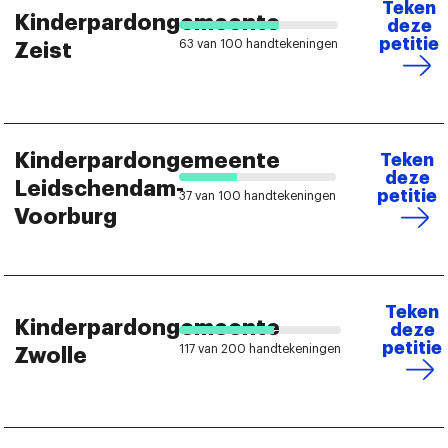
Teken
Kinderpardongemeente
deze
petitie
63 van 100 handtekeningen
Zeist
Kinderpardongemeente
Teken
deze
Leidschendam-
petitie
37 van 100 handtekeningen
Voorburg
Teken
Kinderpardongemeente
deze
petitie
117 van 200 handtekeningen
Zwolle