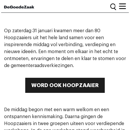
Home
Op zaterdag 31 januari kwamen meer dan 80
Hoopzaaiers uit het hele land samen voor een
inspirerende middag vol verbinding, verdieping en
Alle campagnes
nieuwe ideeën. Een moment om elkaar in het echt te
Burgercampagnes
Toolkit voor petitiestarters
ontmoeten, ervaringen te delen en klaar te stomen voor
de gemeenteraadsverkiezingen.
Start petitie
Nieuws
WORD OOK HOOPZAAIER
Wat we doen
De middag begon met een warm welkom en een
Het team
ontspannen kennismaking. Daarna gingen de
Informatie en bestuur
Vacatures
Hoopzaaiers in twee groepen uiteen voor verdiepende
Veelgestelde vragen