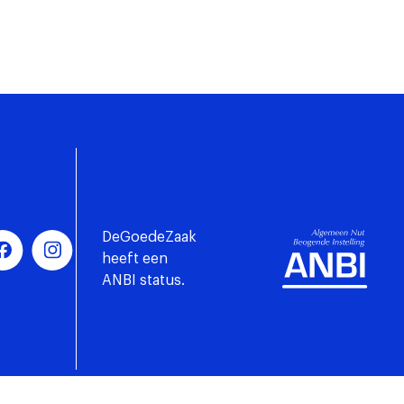
DeGoedeZaak
heeft een
ANBI status.