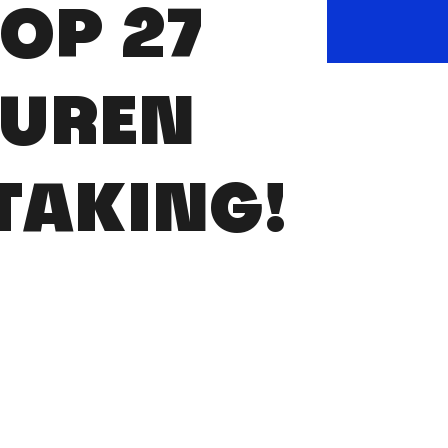
 OP 27
EUREN
TAKING!