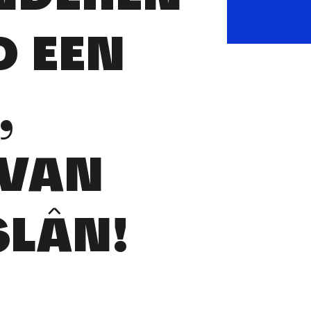
D EEN
,
 VAN
SLÂN!