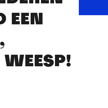
D EEN
,
 WEESP!