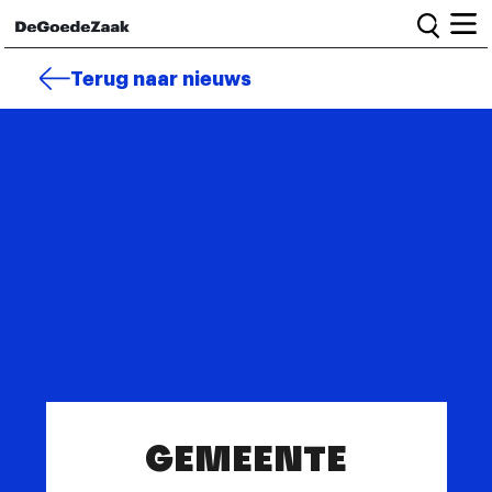
Home
Terug naar nieuws
Alle campagnes
Burgercampagnes
Toolkit voor petitiestarters
Start petitie
Nieuws
Wat we doen
Het team
Informatie en bestuur
GEMEENTE
Vacatures
Veelgestelde vragen