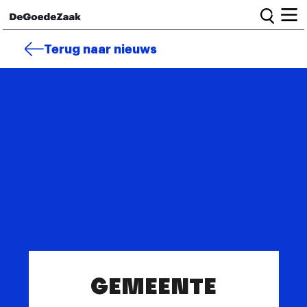
Home
Terug naar nieuws
Alle campagnes
Burgercampagnes
Toolkit voor petitiestarters
Start petitie
Nieuws
Wat we doen
Het team
Informatie en bestuur
GEMEENTE
Vacatures
Veelgestelde vragen