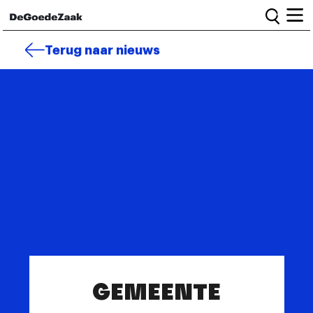
Home
Terug naar nieuws
Alle campagnes
Burgercampagnes
Toolkit voor petitiestarters
Start petitie
Nieuws
Wat we doen
Het team
Informatie en bestuur
GEMEENTE
Vacatures
Veelgestelde vragen