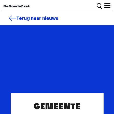
Home
Terug naar nieuws
Alle campagnes
Burgercampagnes
Toolkit voor petitiestarters
Start petitie
Nieuws
Wat we doen
Het team
Informatie en bestuur
GEMEENTE
Vacatures
Veelgestelde vragen