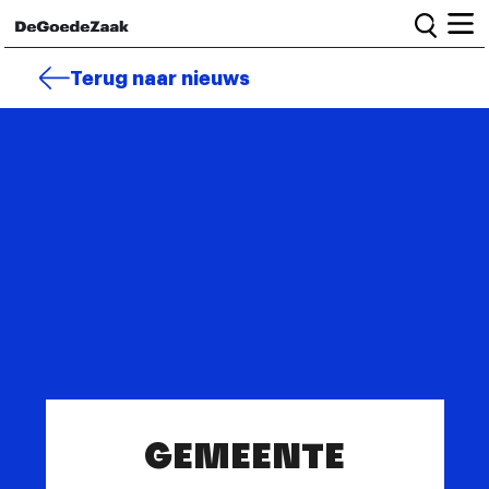
Home
Terug naar nieuws
Alle campagnes
Burgercampagnes
Toolkit voor petitiestarters
Start petitie
Nieuws
Wat we doen
Het team
Informatie en bestuur
GEMEENTE
Vacatures
Veelgestelde vragen