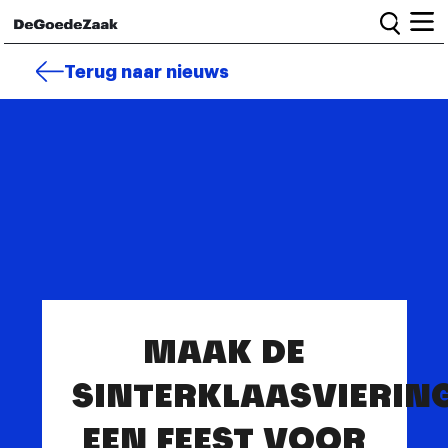
Home
Terug naar nieuws
Alle campagnes
Burgercampagnes
Toolkit voor petitiestarters
Start petitie
Nieuws
MAAK DE
Wat we doen
SINTERKLAASVIERIN
Het team
Informatie en bestuur
Vacatures
EEN FEEST VOOR
Veelgestelde vragen