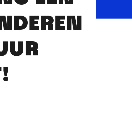
INDEREN
UUR
!