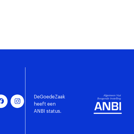
DeGoedeZaak
heeft een
ANBI status.