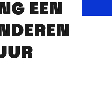
NG EEN
INDEREN
UUR