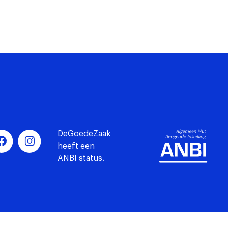
DeGoedeZaak
heeft een
ANBI status.