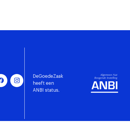
DeGoedeZaak
heeft een
ANBI status.