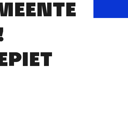
EMEENTE
!
PIET