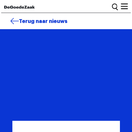
Home
Terug naar nieuws
Alle campagnes
Burgercampagnes
Toolkit voor petitiestarters
Start petitie
Nieuws
Wat we doen
Het team
Informatie en bestuur
Vacatures
Veelgestelde vragen