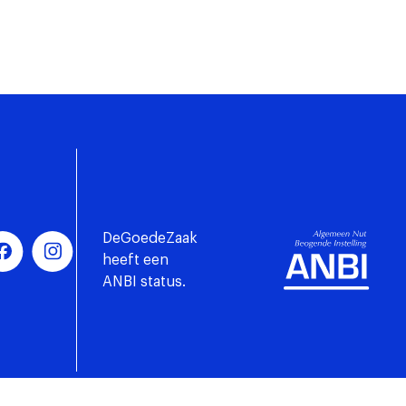
DeGoedeZaak
heeft een
ANBI status.