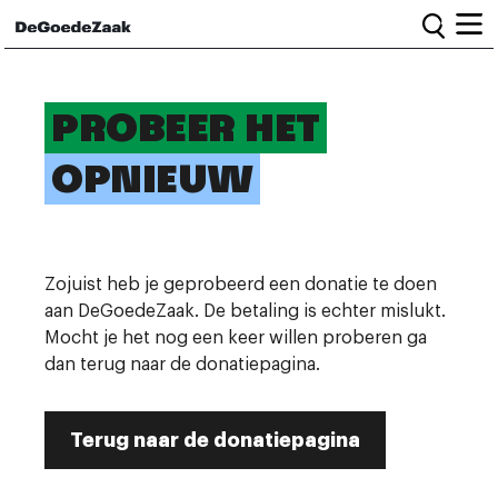
Home
PROBEER HET
PROBEE
OPNIEUW
OPNIEUW
Alle campagnes
Burgercampagnes
Toolkit voor petitiestarters
Zojuist heb je geprobeerd een donatie te doen
Start petitie
Nieuws
aan DeGoedeZaak. De betaling is echter mislukt.
Mocht je het nog een keer willen proberen ga
dan terug naar de donatiepagina.
Wat we doen
Het team
Terug naar de donatiepagina
Informatie en bestuur
Vacatures
Veelgestelde vragen