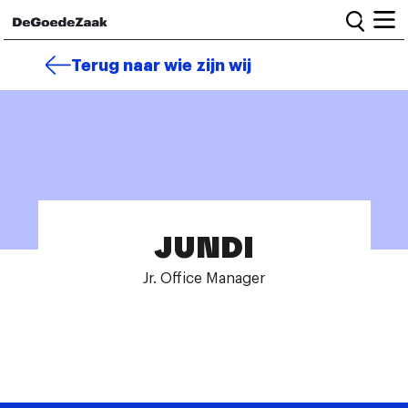
Home
Terug naar wie zijn wij
Alle campagnes
Burgercampagnes
Toolkit voor petitiestarters
JUNDI
Start petitie
Nieuws
Jr. Office Manager
Wat we doen
Het team
Informatie en bestuur
Vacatures
Veelgestelde vragen