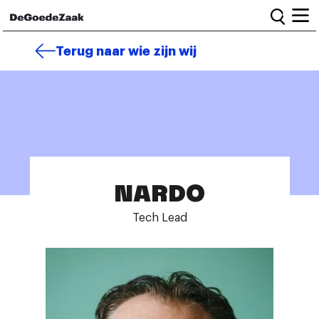
Home
Terug naar wie zijn wij
Alle campagnes
Burgercampagnes
Toolkit voor petitiestarters
NARDO
Start petitie
Nieuws
Tech Lead
Wat we doen
Het team
Informatie en bestuur
Vacatures
Veelgestelde vragen