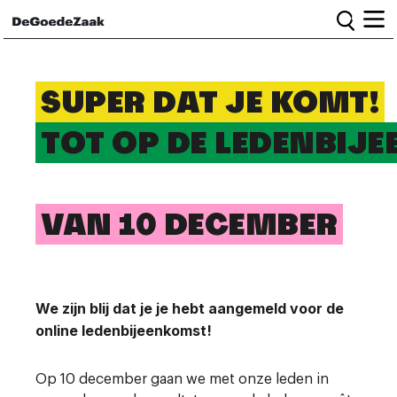
Home
SUPER DAT JE KOMT!
TOT OP DE LEDENBIJ
Alle campagnes
Burgercampagnes
TOT OP DE LEDENBIJ
Toolkit voor petitiestarters
VAN 10 DECEMBER
VA
Start petitie
Nieuws
We zijn blij dat je je hebt aangemeld voor de
Wat we doen
online ledenbijeenkomst!
Het team
Informatie en bestuur
Vacatures
Op 10 december gaan we met onze leden in
Veelgestelde vragen