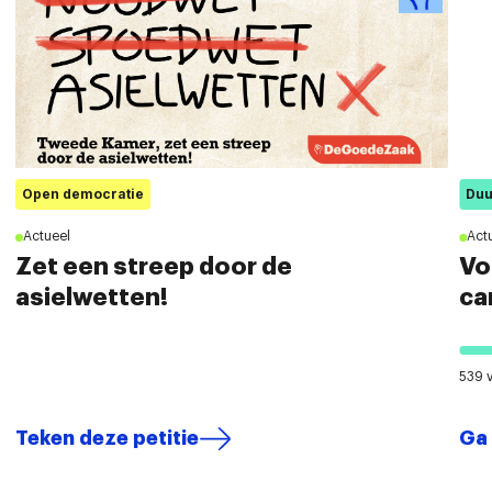
Open democratie
Duu
Actueel
Act
Zet een streep door de
Vo
asielwetten!
ca
‘K
539 
Teken deze petitie
Ga